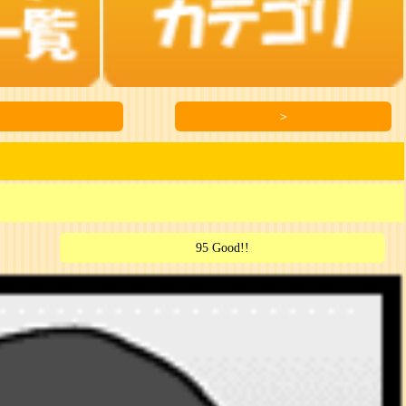
＞
95 Good!!