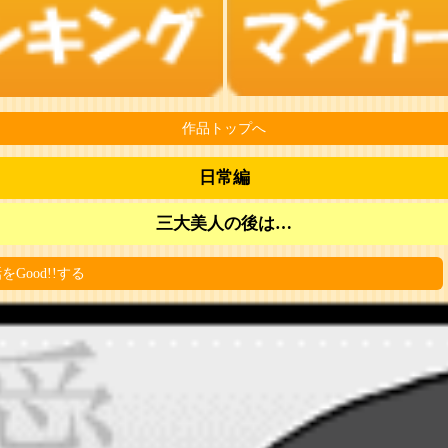
作品トップへ
日常編
三大美人の後は…
をGood!!する