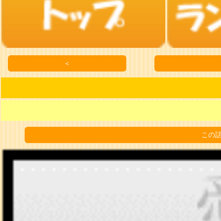
＜
この話