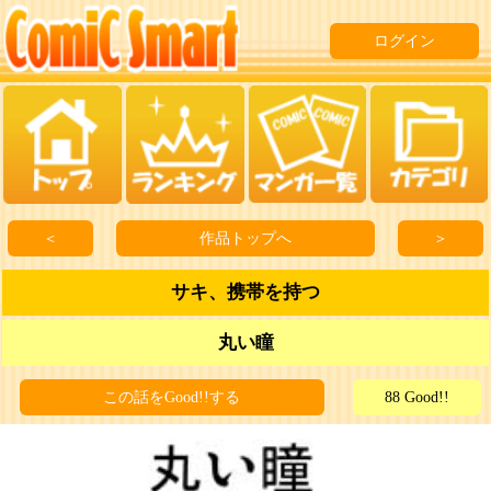
ログイン
＜
作品トップへ
＞
サキ、携帯を持つ
丸い瞳
この話をGood!!する
88 Good!!