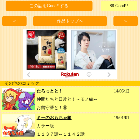
この話をGood!!する
88 Good!!
＜
作品トップへ
＞
その他のコミック
たろっとと！
14/06/12
仲間たちと日常と！～モノ編～
お留守番と！⑧
ミーのおもちゃ箱
19/01/01
カラー版
１１３７話～１１４２話