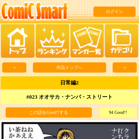
ログイン
＜
作品トップへ
＞
日常編2
#023 オオサカ・ナンパ・ストリート
この話をGood!!する
94 Good!!