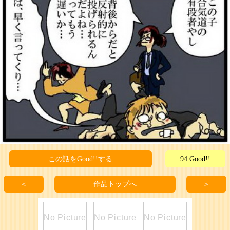
この話をGood!!する
94 Good!!
＜
作品トップへ
＞