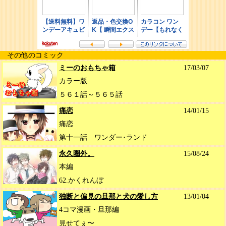
その他のコミック
ミーのおもちゃ箱
17/03/07
カラー版
５６１話～５６５話
痛恋
14/01/15
痛恋
第十一話 ワンダー･ランド
永久圏外。
15/08/24
本編
62.かくれんぼ
独断と偏見の旦那と犬の愛し方
13/01/04
4コマ漫画・旦那編
見せてぇ〜