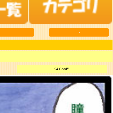
＞
94 Good!!