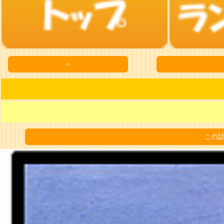
＜
この話