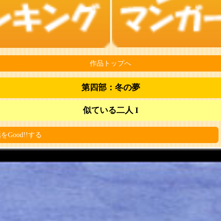
作品トップへ
第四部：冬の夢
似ている二人 I
をGood!!する