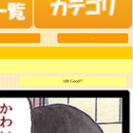
＞
100 Good!!