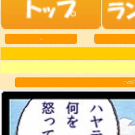
＜
この話