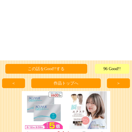
この話をGood!!する
96 Good!!
＜
作品トップへ
＞