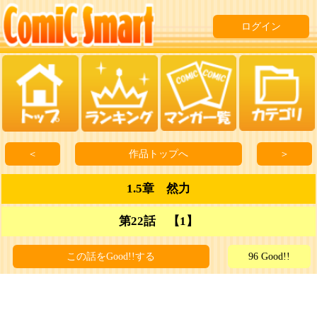
ログイン
＜
作品トップへ
＞
1.5章 然力
第22話 【1】
この話をGood!!する
96 Good!!