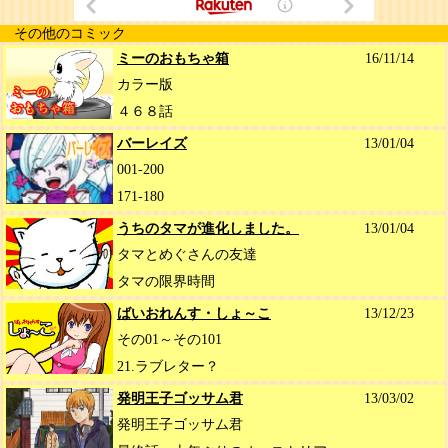
その他のコミック
ミーのおもちゃ箱
16/11/14
カラー版
４６８話
バーレイズ
13/01/04
001-200
171-180
うちのタマが進化しました。
13/01/04
タマとめぐさんの友達
タマの限界時間
ばいおれんす・しょ～こ
13/12/23
その01～その101
21.ラブレター？
発明王子ゴッサム君
13/03/02
発明王子ゴッサム君