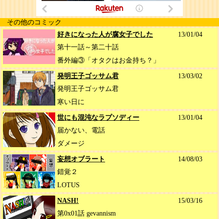
その他のコミック
好きになった人が腐女子でした
13/01/04
第十一話～第二十話
番外編③「オタクはお金持ち？」
発明王子ゴッサム君
13/03/02
発明王子ゴッサム君
寒い日に
世にも混沌なラプソディー
13/01/04
届かない、電話
ダメージ
妄想オブラート
14/08/03
錯覚２
LOTUS
NASH!
15/03/16
第0x01話 gevannism