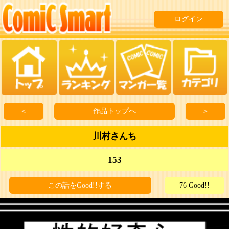
ログイン
＜
作品トップへ
＞
川村さんち
153
この話をGood!!する
76 Good!!