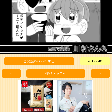
この話をGood!!する
76 Good!!
＜
作品トップへ
＞