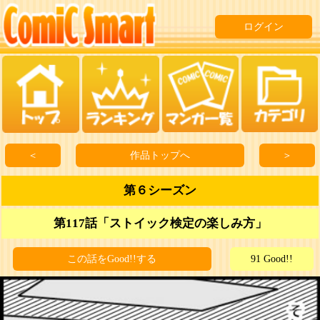
ログイン
＜
作品トップへ
＞
第６シーズン
第117話「ストイック検定の楽しみ方」
この話をGood!!する
91 Good!!