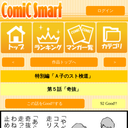
ログイン
＜
作品トップへ
＞
特別編「Ａ子のスト検道」
第５話「奇抜」
この話をGood!!する
92 Good!!