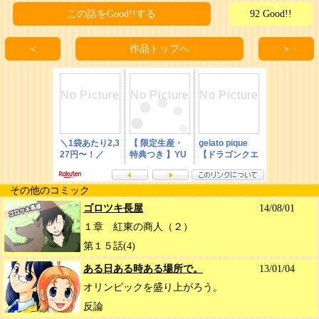
この話をGood!!する
92 Good!!
＜
作品トップへ
＞
その他のコミック
ゴロツキ長屋
14/08/01
１章 紅東の商人（２）
第１５話(4)
ある日ある時ある場所で。
13/01/04
オリンピックを盛り上がろう。
反論