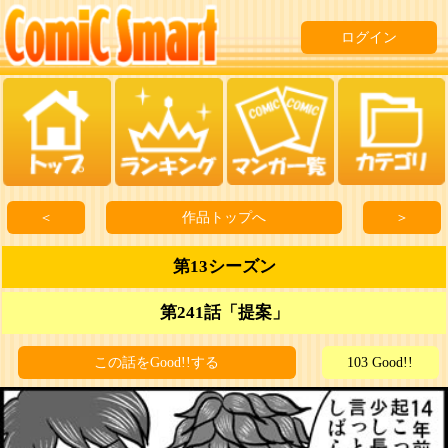
ログイン
＜
作品トップへ
＞
第13シーズン
第241話「提案」
この話をGood!!する
103 Good!!