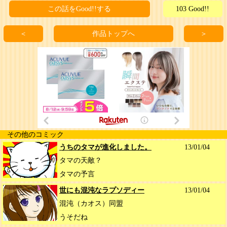
この話をGood!!する
103 Good!!
＜
作品トップへ
＞
その他のコミック
うちのタマが進化しました。
13/01/04
タマの天敵？
タマの予言
世にも混沌なラプソディー
13/01/04
混沌（カオス）同盟
うそだね