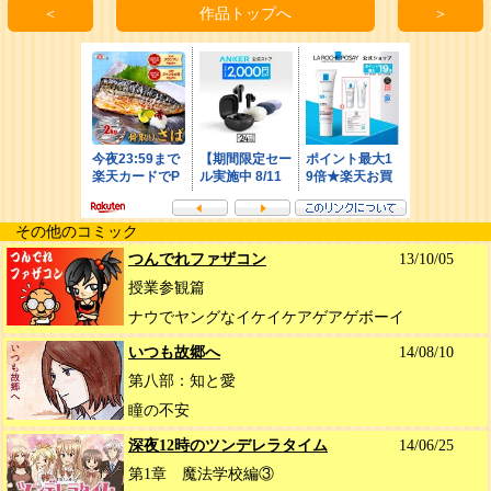
＜
作品トップへ
＞
その他のコミック
つんでれファザコン
13/10/05
授業参観篇
ナウでヤングなイケイケアゲアゲボーイ
いつも故郷へ
14/08/10
第八部：知と愛
瞳の不安
深夜12時のツンデレラタイム
14/06/25
第1章 魔法学校編③