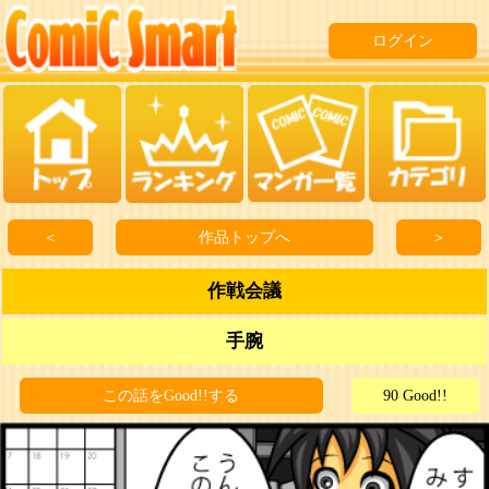
ログイン
＜
作品トップへ
＞
作戦会議
手腕
この話をGood!!する
90 Good!!