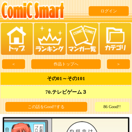
ログイン
＜
作品トップへ
＞
その01～その101
70.テレビゲーム３
この話をGood!!する
86 Good!!