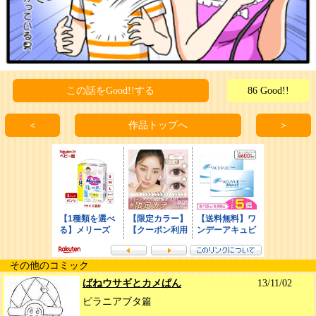
この話をGood!!する
86 Good!!
＜
作品トップへ
＞
その他のコミック
ばねウサギとカメぱん
13/11/02
ピラニアブタ篇