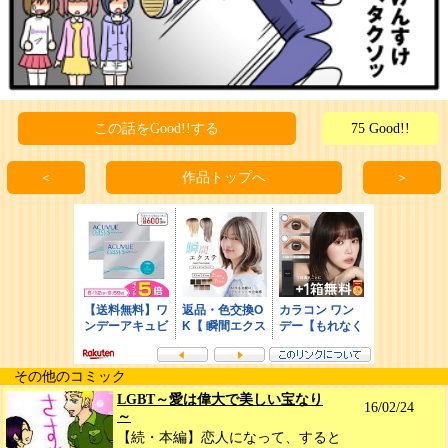
この話をGood!!する
75 Good!!
＜
作品トップへ
＞
その他のコミック
LGBT～愛は偉大で美しい宝なり
16/02/24
～
【続・本編】恋人になって、すると