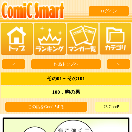
ログイン
＜
作品トップへ
＞
その01～その101
100．噂の男
この話をGood!!する
75 Good!!