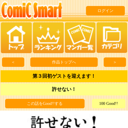
ログイン
＜
作品トップへ
＞
第３回初ゲストを迎えます！
許せない！
この話をGood!!する
100 Good!!