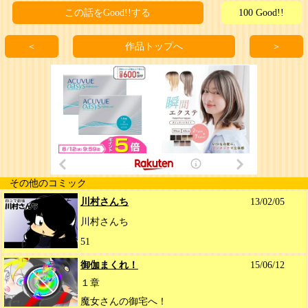
この話をGood!!する
100 Good!!
＜
作品トップへ
＞
その他のコミック
川村さんち
13/02/05
川村さんち
51
御伽まくれ！
15/06/12
１章
魔女さんの御宅へ！