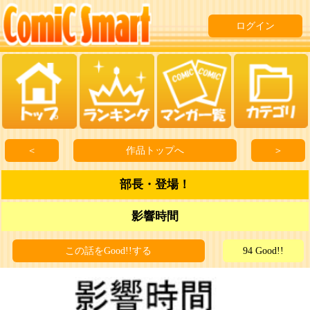
ログイン
＜
作品トップへ
＞
部長・登場！
影響時間
この話をGood!!する
94 Good!!