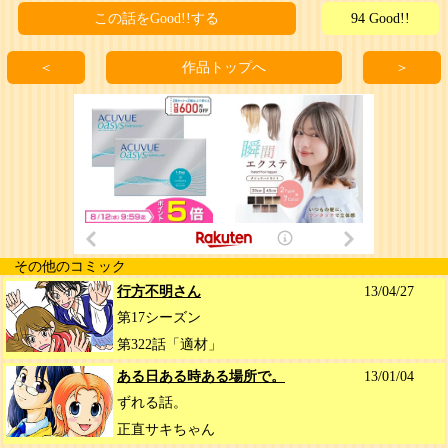
この話をGood!!する
94 Good!!
＜
作品トップへ
＞
その他のコミック
行方不明さん
13/04/27
第17シーズン
第322話「適材」
ある日ある時ある場所で。
13/01/04
ずれる話。
正直サキちゃん