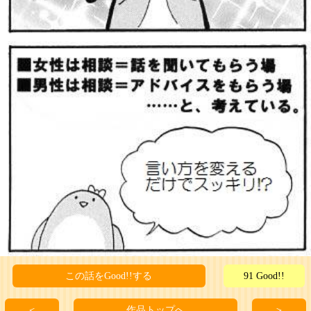
この話をGood!!する
91 Good!!
＜
作品トップへ
＞