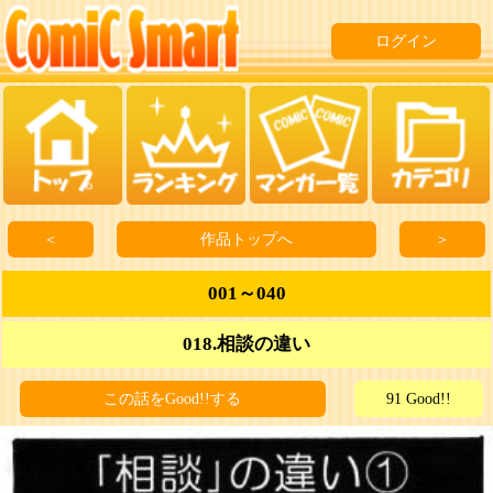
ログイン
＜
作品トップへ
＞
001～040
018.相談の違い
この話をGood!!する
91 Good!!