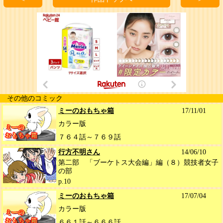
その他のコミック
ミーのおもちゃ箱
17/11/01
カラー版
７６４話～７６９話
行方不明さん
14/06/10
第二部 「ブーケトス大会編」編（８）競技者女子
の部
p.10
ミーのおもちゃ箱
17/07/04
カラー版
６６１話～６６６話