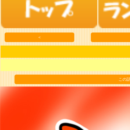
＜
この話