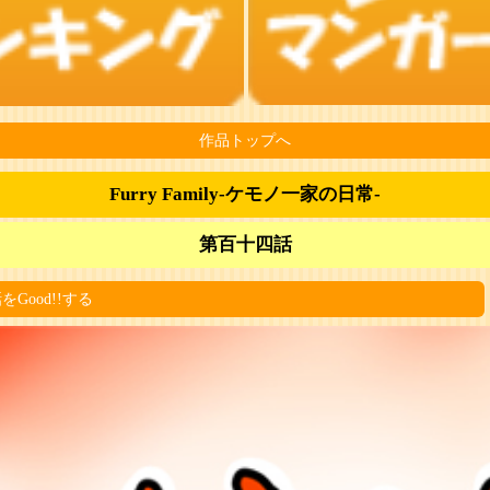
作品トップへ
Furry Family‐ケモノ一家の日常-
第百十四話
をGood!!する