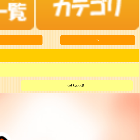
＞
69 Good!!