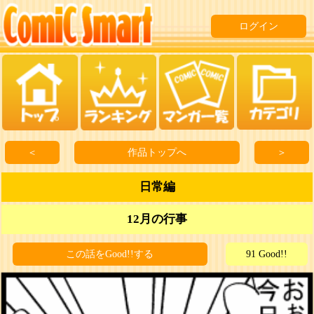
ログイン
＜
作品トップへ
＞
日常編
12月の行事
この話をGood!!する
91 Good!!