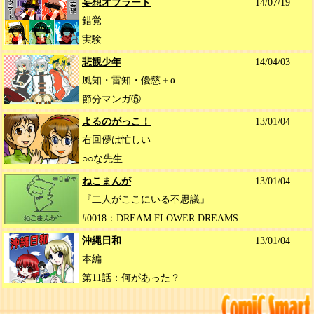
妄想オブラート
14/07/19
錯覚
実験
悲観少年
14/04/03
風知・雷知・優慈＋α
節分マンガ⑤
よるのがっこ！
13/01/04
右回儚は忙しい
○○な先生
ねこまんが
13/01/04
『二人がここにいる不思議』
#0018：DREAM FLOWER DREAMS
沖縄日和
13/01/04
本編
第11話：何があった？