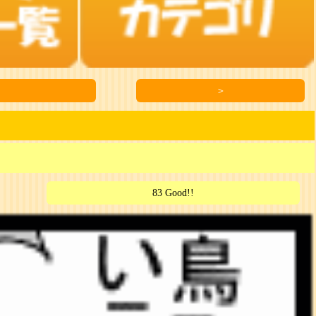
＞
83 Good!!