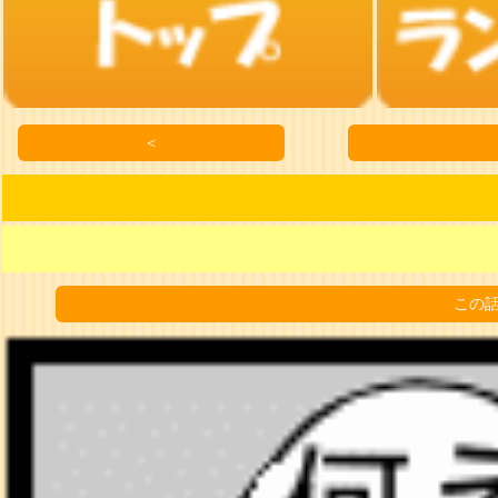
＜
この話