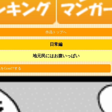
作品トップへ
日常編
地元民にはお腹いっぱい
をGood!!する