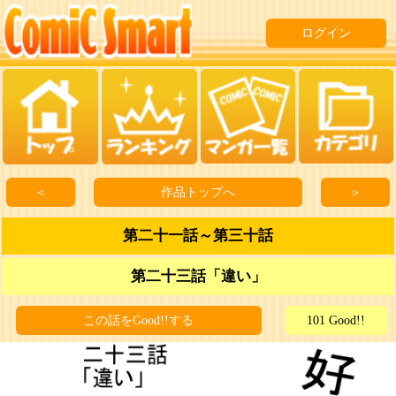
ログイン
＜
作品トップへ
＞
第二十一話～第三十話
第二十三話「違い」
この話をGood!!する
101 Good!!