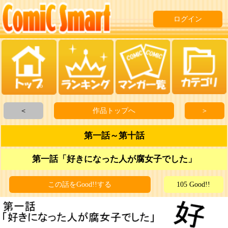
ログイン
＜
作品トップへ
＞
第一話～第十話
第一話「好きになった人が腐女子でした」
この話をGood!!する
105 Good!!