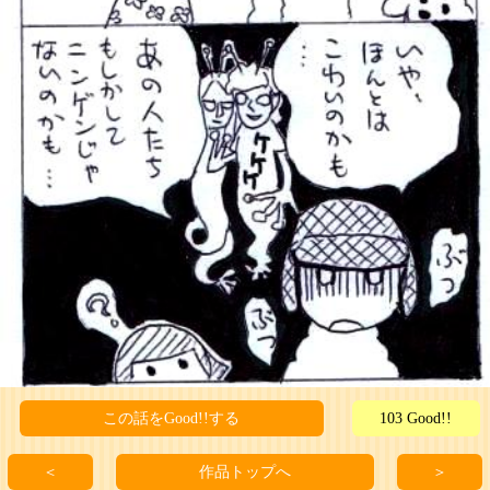
この話をGood!!する
103 Good!!
＜
作品トップへ
＞