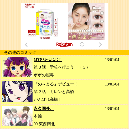
その他のコミック
ぱぴぷぺポポ！
13/01/04
第３話 学校へ行こう！（３）
ポポの屈辱
「の～まる」デビュー！
13/01/04
第２話 カレンと高橋
がんばれ高橋！
永久圏外。
13/01/04
本編
00.東西南北