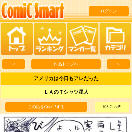
ログイン
＜
作品トップへ
＞
アメリカは今日もアレだった
ＬＡのＴシャツ星人
この話をGood!!する
103 Good!!