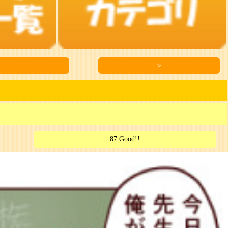
＞
87 Good!!