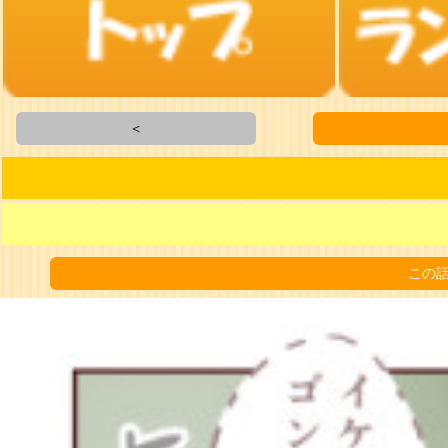
＜
この話