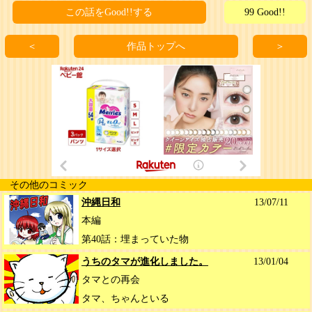
この話をGood!!する
99 Good!!
＜
作品トップへ
＞
その他のコミック
沖縄日和
13/07/11
本編
第40話：埋まっていた物
うちのタマが進化しました。
13/01/04
タマとの再会
タマ、ちゃんといる