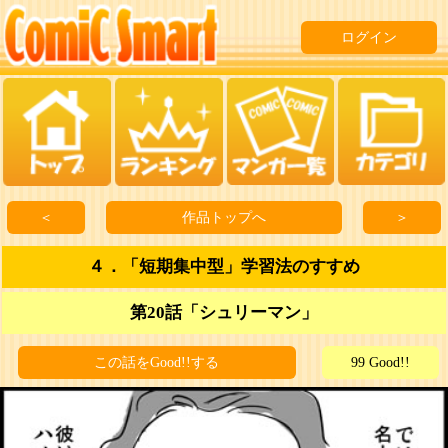
ログイン
＜
作品トップへ
＞
４．「短期集中型」学習法のすすめ
第20話「シュリーマン」
この話をGood!!する
99 Good!!