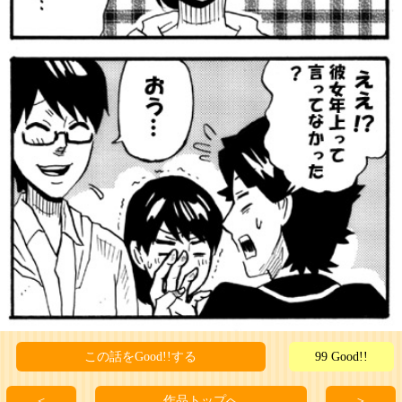
この話をGood!!する
99 Good!!
＜
作品トップへ
＞