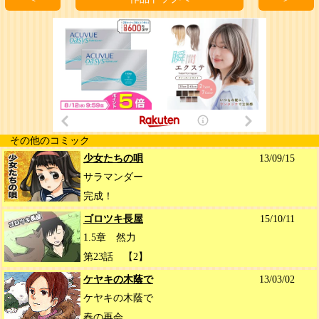
その他のコミック
少女たちの唄
13/09/15
サラマンダー
完成！
ゴロツキ長屋
15/10/11
1.5章 然力
第23話 【2】
ケヤキの木蔭で
13/03/02
ケヤキの木蔭で
春の再会