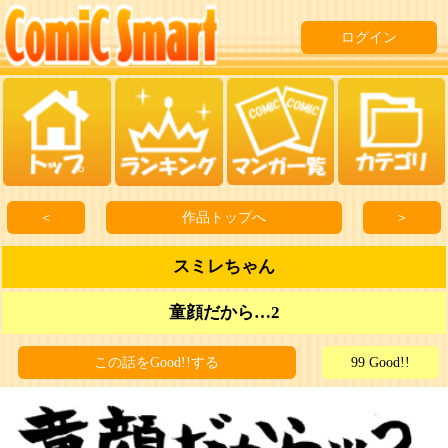
ログイン
＜
作品トップへ
＞
スミレちゃん
童顔だから…2
この話をGood!!する
99 Good!!