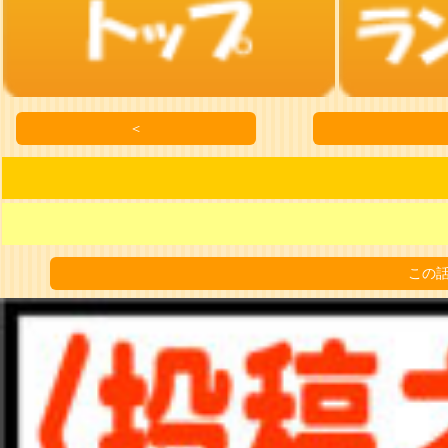
＜
この話