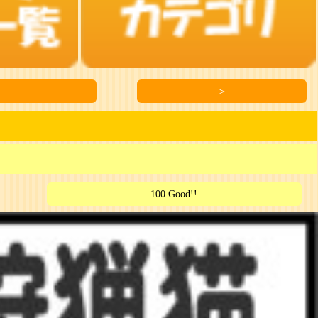
＞
100 Good!!