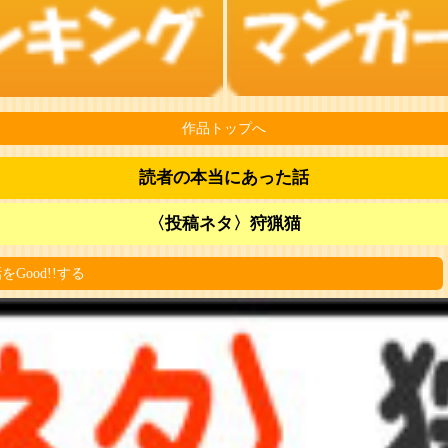
作品トップへ
読者の本当にあった話
〈投稿ネタ〉狩猟猫
をGood!!する