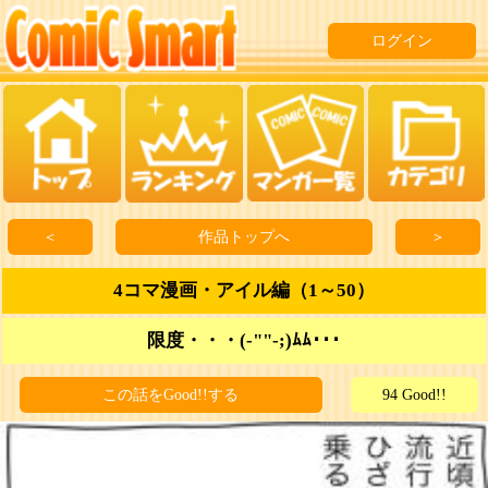
ログイン
＜
作品トップへ
＞
4コマ漫画・アイル編（1～50）
限度・・・(-""-;)ﾑﾑ･･･
この話をGood!!する
94 Good!!