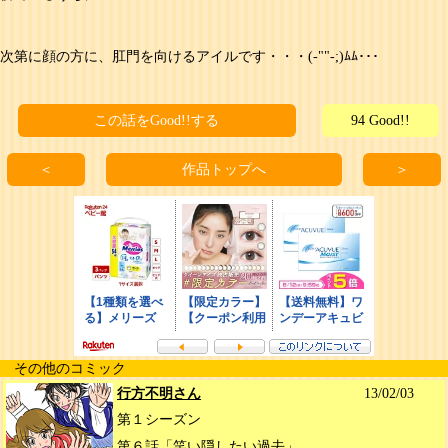
次第に顔の方に、肛門を向けるアイルです・・・(-""-;)ﾑﾑ･･･
この話をGood!!する
94 Good!!
＜
作品トップへ
＞
その他のコミック
行方不明さん
13/02/03
第１シーズン
第６話「笑い隠したい過去」