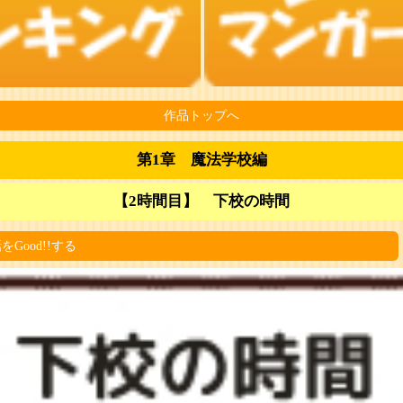
作品トップへ
第1章 魔法学校編
【2時間目】 下校の時間
をGood!!する