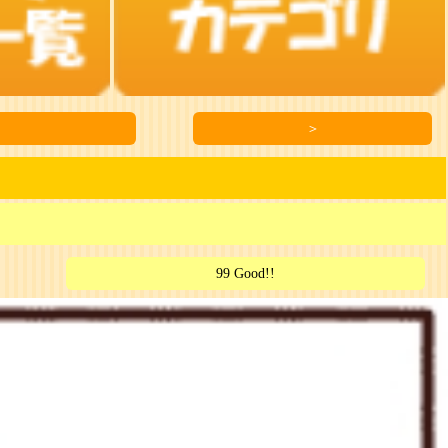
＞
99 Good!!