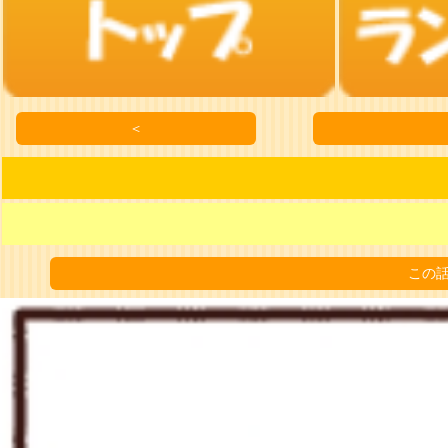
＜
この話