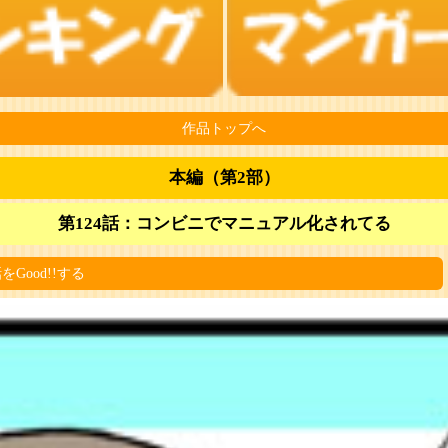
作品トップへ
本編（第2部）
第124話：コンビニでマニュアル化されてる
をGood!!する