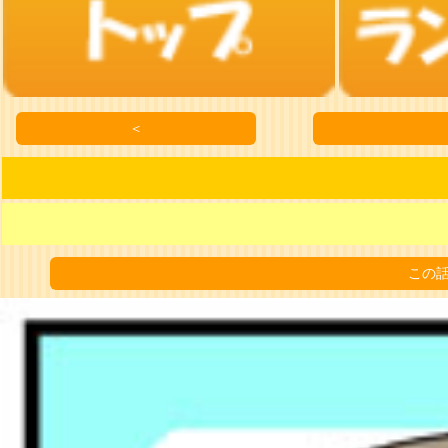
＜
この話