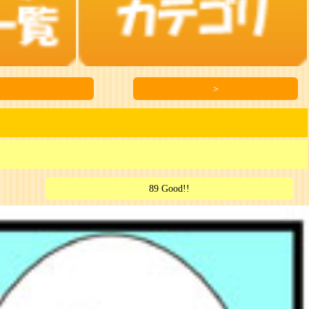
＞
89 Good!!